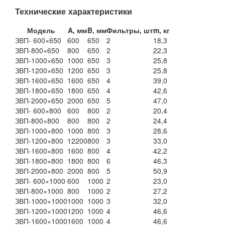
Технические характеристики
Модель
A, мм
B, мм
Фильтры, шт
m, кг
ЗВП- 600×650
600
650
2
18,3
ЗВП-800×650
800
650
2
22,3
ЗВП-1000×650
1000
650
3
25,8
ЗВП-1200×650
1200
650
3
25,8
ЗВП-1600×650
1600
650
4
39,0
ЗВП-1800×650
1800
650
4
42,6
ЗВП-2000×650
2000
650
5
47,0
ЗВП- 600×800
600
800
2
20,4
ЗВП-800×800
800
800
2
24,4
ЗВП-1000×800
1000
800
3
28,6
ЗВП-1200×800
12200
800
3
33,0
ЗВП-1600×800
1600
800
4
42,2
ЗВП-1800×800
1800
800
6
46,3
ЗВП-2000×800
2000
800
5
50,9
ЗВП- 600×1000
600
1000
2
23,0
ЗВП-800×1000
800
1000
2
27,2
ЗВП-1000×1000
1000
1000
3
32,0
ЗВП-1200×1000
1200
1000
4
46,6
ЗВП-1600×1000
1600
1000
4
46,6