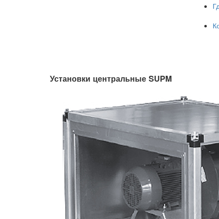
Г
К
Установки центральные SUPM