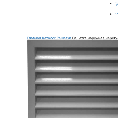
Г
К
Главная
Каталог
Решетки
Решётка наружная нерег