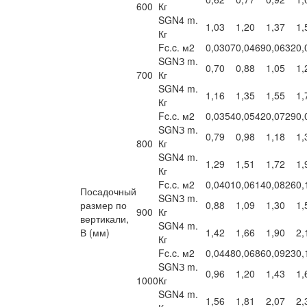
600
Кг
SGN4 m.
1,03
1,20
1,37
1,
Кг
Fc.c. м2
0,0307
0,0469
0,0632
0,
SGNЗ m.
0,70
0,88
1,05
1,
700
Кг
SGN4 m.
1,16
1,35
1,55
1,
Кг
Fc.c. м2
0,0354
0,0542
0,0729
0,
SGNЗ m.
0,79
0,98
1,18
1,
800
Кг
SGN4 m.
1,29
1,51
1,72
1,
Кг
Fc.c. м2
0,0401
0,0614
0,0826
0,
Посадочный
SGNЗ m.
размер по
0,88
1,09
1,30
1,
900
Кг
вертикали,
SGN4 m.
В (мм)
1,42
1,66
1,90
2,
Кг
Fc.c. м2
0,0448
0,0686
0,0923
0,
SGNЗ m.
0,96
1,20
1,43
1,
1000
Кг
SGN4 m.
1,56
1,81
2,07
2,