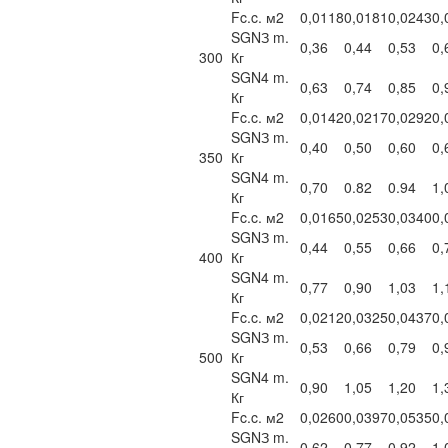
Fc.c. м2
0,0118
0,0181
0,0243
0,
SGNЗ m.
0,36
0,44
0,53
0,
300
Кг
SGN4 m.
0,63
0,74
0,85
0,
Кг
Fc.c. м2
0,0142
0,0217
0,0292
0,
SGNЗ m.
0,40
0,50
0,60
0,
350
Кг
SGN4 m.
0,70
0.82
0.94
1,
Кг
Fc.c. м2
0,0165
0,0253
0,0340
0,
SGNЗ m.
0,44
0,55
0,66
0,
400
Кг
SGN4 m.
0,77
0,90
1,03
1,
Кг
Fc.c. м2
0,0212
0,0325
0,0437
0,
SGNЗ m.
0,53
0,66
0,79
0,
500
Кг
SGN4 m.
0,90
1,05
1,20
1,
Кг
Fc.c. м2
0,0260
0,0397
0,0535
0,
SGNЗ m.
0,62
0,77
0,92
1,