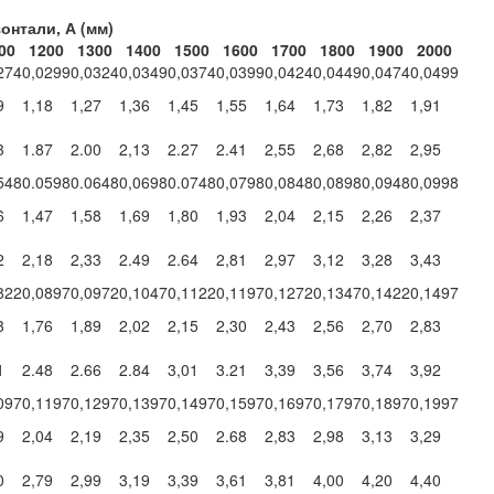
онтали, А (мм)
00
1200
1300
1400
1500
1600
1700
1800
1900
2000
274
0,0299
0,0324
0,0349
0,0374
0,0399
0,0424
0,0449
0,0474
0,0499
9
1,18
1,27
1,36
1,45
1,55
1,64
1,73
1,82
1,91
3
1.87
2.00
2,13
2.27
2.41
2,55
2,68
2,82
2,95
548
0.0598
0.0648
0,0698
0.0748
0,0798
0,0848
0,0898
0,0948
0,0998
6
1,47
1,58
1,69
1,80
1,93
2,04
2,15
2,26
2,37
2
2,18
2,33
2.49
2.64
2,81
2,97
3,12
3,28
3,43
822
0,0897
0,0972
0,1047
0,1122
0,1197
0,1272
0,1347
0,1422
0,1497
3
1,76
1,89
2,02
2,15
2,30
2,43
2,56
2,70
2,83
1
2.48
2.66
2.84
3,01
3.21
3,39
3,56
3,74
3,92
097
0,1197
0,1297
0,1397
0,1497
0,1597
0,1697
0,1797
0,1897
0,1997
9
2,04
2,19
2,35
2,50
2.68
2,83
2,98
3,13
3,29
0
2,79
2,99
3,19
3,39
3,61
3,81
4,00
4,20
4,40