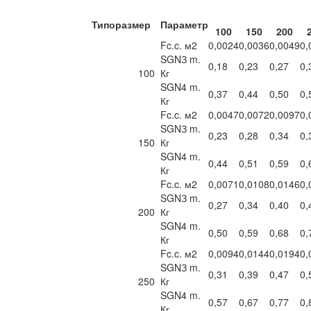
Типоразмер
Параметр
100
150
200
Fc.c. м2
0,0024
0,0036
0,0049
0,
SGNЗ m.
0,18
0,23
0,27
0,
100
Кг
SGN4 m.
0,37
0,44
0,50
0,
Кг
Fc.c. м2
0,0047
0,0072
0,0097
0,
SGNЗ m.
0,23
0,28
0,34
0,
150
Кг
SGN4 m.
0,44
0,51
0,59
0,
Кг
Fc.c. м2
0,0071
0,0108
0,0146
0,
SGNЗ m.
0,27
0,34
0,40
0,
200
Кг
SGN4 m.
0,50
0,59
0,68
0,
Кг
Fc.c. м2
0,0094
0,0144
0,0194
0,
SGNЗ m.
0,31
0,39
0,47
0,
250
Кг
SGN4 m.
0,57
0,67
0,77
0,
Кг