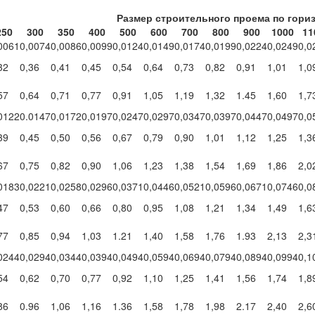
Размер строительного проема по гориз
250
300
350
400
500
600
700
800
900
1000
11
0061
0,0074
0,0086
0,0099
0,0124
0,0149
0,0174
0,0199
0,0224
0,0249
0,0
32
0,36
0,41
0,45
0,54
0,64
0,73
0,82
0,91
1,01
1,0
57
0,64
0,71
0,77
0,91
1,05
1,19
1,32
1.45
1,60
1,7
0122
0.0147
0,0172
0,0197
0,0247
0,0297
0,0347
0,0397
0,0447
0,0497
0,0
39
0,45
0,50
0,56
0,67
0,79
0,90
1,01
1,12
1,25
1,3
67
0,75
0,82
0,90
1,06
1,23
1,38
1,54
1,69
1,86
2,0
0183
0,0221
0,0258
0,0296
0,0371
0,0446
0,0521
0,0596
0,0671
0,0746
0,0
47
0,53
0,60
0,66
0,80
0,95
1,08
1,21
1,34
1,49
1,6
77
0,85
0,94
1,03
1.21
1,40
1,58
1,76
1.93
2,13
2,3
0244
0,0294
0,0344
0,0394
0,0494
0,0594
0,0694
0,0794
0,0894
0,0994
0,1
54
0,62
0,70
0,77
0,92
1,10
1,25
1,41
1,56
1,74
1,8
86
0.96
1,06
1,16
1.36
1,58
1,78
1,98
2.17
2,40
2,6