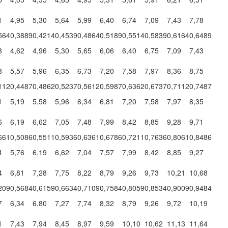
1
4,95
5,30
5,64
5,99
6,40
6,74
7,09
7,43
7,78
564
0,3889
0,4214
0,4539
0,4864
0,5189
0,5514
0,5839
0,6164
0,6489
8
4,62
4,96
5,30
5,65
6,06
6,40
6,75
7,09
7,43
8
5,57
5,96
6,35
6,73
7,20
7,58
7,97
8,36
8,75
112
0,4487
0,4862
0,5237
0,5612
0,5987
0,6362
0,6737
0,7112
0,7487
1
5,19
5,58
5,96
6,34
6,81
7,20
7,58
7,97
8,35
6
6,19
6,62
7,05
7,48
7,99
8,42
8,85
9,28
9,71
661
0,5086
0,5511
0,5936
0,6361
0,6786
0,7211
0,7636
0,8061
0,8486
4
5,76
6,19
6,62
7,04
7,57
7,99
8,42
8,85
9,27
4
6,81
7,28
7,75
8,22
8,79
9,26
9,73
10,21
10,68
209
0,5684
0,6159
0,6634
0,7109
0,7584
0,8059
0,8534
0,9009
0,9484
7
6,34
6,80
7,27
7,74
8,32
8,79
9,26
9,72
10,19
1
7,43
7,94
8,45
8,97
9,59
10,10
10,62
11,13
11,64