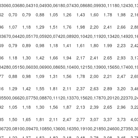
0306
0,0368
0,0431
0,0493
0,0618
0,0743
0,0868
0,0993
0,1118
0,1243
0,1
62
0,70
0,79
0,88
1,05
1,26
1,43
1,60
1.78
1,98
2,1
96
1,07
1,18
1,29
1,51
1,76
1,98
2,20
2,41
2,66
2,8
0367
0,0442
0,0517
0,0592
0,0742
0,0892
0,1042
0,1192
0,1342
0,1492
0,1
69
0,79
0,89
0,98
1,18
1,41
1,61
1,80
1.99
2,23
2,4
06
1.18
1,30
1,42
1,66
1,94
2,17
2,41
2.65
2,93
3,1
0428
0,0515
0,0603
0,0690
0,0865
0,1040
0,1215
0,1390
0,1565
0,1740
0,1
77
0,88
0,98
1,09
1,31
1,56
1,78
2,00
2,21
2,47
2,6
16
1.29
1,42
1,55
1.81
2,11
2,37
2,63
2.89
3,20
3,4
0550
0,0662
0,0775
0,0887
0,1112
0,1337
0,1562
0,1787
0,2012
0,2237
0,2
92
1,05
1,18
1,30
1,56
1,87
2,13
2,39
2,65
2,96
3,2
35
1,50
1,65
1,81
2,11
2,47
2,77
3,07
3,37
3,73
4,0
0672
0,0810
0,0947
0,1085
0,1360
0,1635
0,1910
0,2185
0,2460
0,2735
0,3
07
1,22
1,37
1,52
1,82
2,18
2,48
2,78
3,08
3,45
3,7