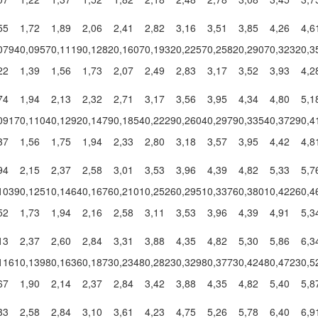
55
1,72
1,89
2,06
2,41
2,82
3,16
3,51
3,85
4,26
4,6
0794
0,0957
0,1119
0,1282
0,1607
0,1932
0,2257
0,2582
0,2907
0,3232
0,3
22
1,39
1,56
1,73
2,07
2,49
2,83
3,17
3,52
3,93
4,2
74
1,94
2,13
2,32
2,71
3,17
3,56
3,95
4,34
4,80
5,1
0917
0,1104
0,1292
0,1479
0,1854
0,2229
0,2604
0,2979
0,3354
0,3729
0,4
37
1,56
1,75
1,94
2,33
2,80
3,18
3,57
3,95
4,42
4,8
94
2,15
2,37
2,58
3,01
3,53
3,96
4,39
4,82
5,33
5,7
1039
0,1251
0,1464
0,1676
0,2101
0,2526
0,2951
0,3376
0,3801
0,4226
0,4
52
1,73
1,94
2,16
2,58
3,11
3,53
3,96
4,39
4,91
5,3
13
2,37
2,60
2,84
3,31
3,88
4,35
4,82
5,30
5,86
6,3
1161
0,1398
0,1636
0,1873
0,2348
0,2823
0,3298
0,3773
0,4248
0,4723
0,5
67
1,90
2,14
2,37
2,84
3,42
3,88
4,35
4,82
5,40
5,8
33
2,58
2,84
3,10
3,61
4,23
4,75
5,26
5,78
6,40
6,9