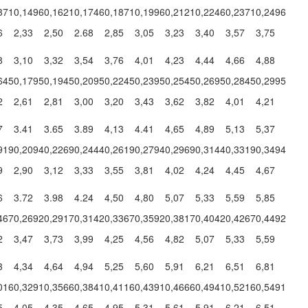
371
0,1496
0,1621
0,1746
0,1871
0,1996
0,2121
0,2246
0,2371
0,2496
6
2,33
2,50
2.68
2,85
3,05
3,23
3,40
3,57
3,75
8
3,10
3,32
3,54
3,76
4,01
4,23
4,44
4,66
4,88
645
0,1795
0,1945
0,2095
0,2245
0,2395
0,2545
0,2695
0,2845
0,2995
2
2,61
2,81
3,00
3,20
3,43
3,62
3,82
4,01
4,21
7
3.41
3.65
3.89
4,13
4.41
4,65
4,89
5,13
5,37
919
0,2094
0,2269
0,2444
0,2619
0,2794
0,2969
0,3144
0,3319
0,3494
9
2,90
3,12
3,33
3,55
3,81
4,02
4,24
4,45
4,67
6
3.72
3.98
4.24
4,50
4,80
5,07
5,33
5,59
5,85
467
0,2692
0,2917
0,3142
0,3367
0,3592
0,3817
0,4042
0,4267
0,4492
2
3,47
3,73
3,99
4,25
4,56
4,82
5,07
5,33
5,59
3
4,34
4,64
4,94
5,25
5,60
5,91
6,21
6,51
6,81
016
0,3291
0,3566
0,3841
0,4116
0,4391
0,4666
0,4941
0,5216
0,5491
5
4,05
4,35
4,65
4,95
5,31
5,61
5,91
6,21
6,51