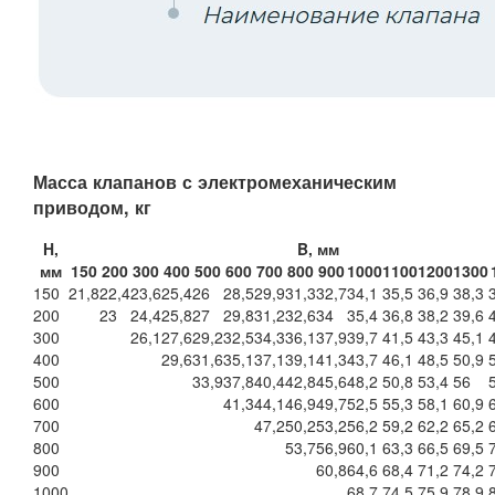
Масса клапанов с электромеханическим
приводом, кг
H,
B, мм
мм
150
200
300
400
500
600
700
800
900
1000
1100
1200
1300
150
21,8
22,4
23,6
25,4
26
28,5
29,9
31,3
32,7
34,1
35,5
36,9
38,3
200
23
24,4
25,8
27
29,8
31,2
32,6
34
35,4
36,8
38,2
39,6
300
26,1
27,6
29,2
32,5
34,3
36,1
37,9
39,7
41,5
43,3
45,1
400
29,6
31,6
35,1
37,1
39,1
41,3
43,7
46,1
48,5
50,9
500
33,9
37,8
40,4
42,8
45,6
48,2
50,8
53,4
56
600
41,3
44,1
46,9
49,7
52,5
55,3
58,1
60,9
700
47,2
50,2
53,2
56,2
59,2
62,2
65,2
800
53,7
56,9
60,1
63,3
66,5
69,5
900
60,8
64,6
68,4
71,2
74,2
1000
68,7
74,5
75,9
78,9