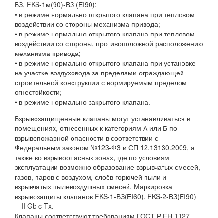
ВЗ, FKS-1м(90)-ВЗ (ЕI90):
• в режиме нормально открытого клапана при тепловом
воздействии со стороны механизма привода;
• в режиме нормально открытого клапана при тепловом
воздействии со стороны, противоположной расположению
механизма привода;
• в режиме нормально открытого клапана при установке
на участке воздуховода за пределами ограждающей
строительной конструкции с нормируемым пределом
огнестойкости;
• в режиме нормально закрытого клапана.
Взрывозащищенные клапаны могут устанавливаться в
помещениях, отнесенных к категориям А или Б по
взрывопожарной опасности в соответствии с
Федеральным законом №123-Ф3 и СП 12.13130.2009, а
также во взрывоопасных зонах, где по условиям
эксплуатации возможно образование взрывчатых смесей,
газов, паров с воздухом, слоёв горючей пыли и
взрывчатых пылевоздушных смесей. Маркировка
взрывозащиты клапанов FKS-1-ВЗ(ЕI60), FKS-2-ВЗ(ЕI90)
—II Gb c Tx.
Клапаны соответствуют требованиям ГОСТ Р ЕН 1127-