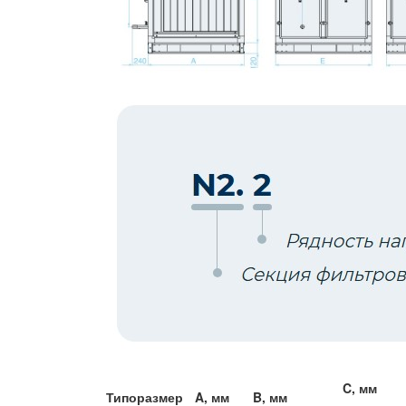
C, мм
Типоразмер
A, мм
B, мм