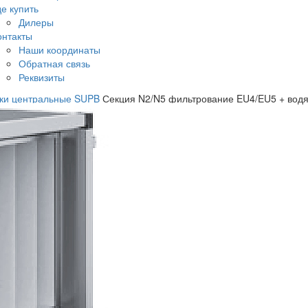
де купить
Дилеры
онтакты
Наши координаты
Обратная связь
Реквизиты
вки центральные SUPB
Секция N2/N5 фильтрование EU4/EU5 + водя