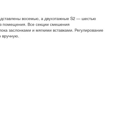
редставлены восемью, а двухэтажные S2 — шестью
из помещения. Все секции смешения
ка заслонками и мягкими вставками. Регулирование
о вручную.