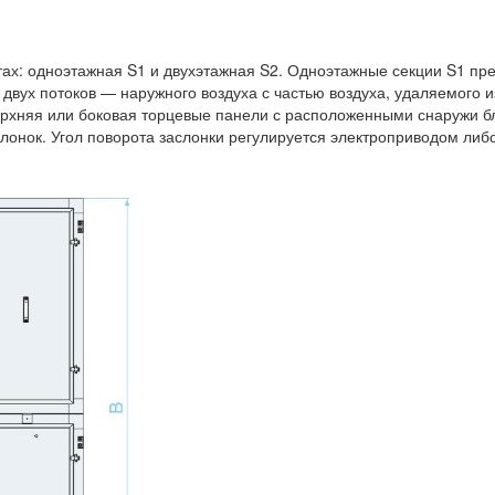
тах: одноэтажная S1 и двухэтажная S2. Одноэтажные секции S1 п
вух потоков — наружного воздуха с частью воздуха, удаляемого 
хняя или боковая торцевые панели с расположенными снаружи бло
лонок. Угол поворота заслонки регулируется электроприводом либ